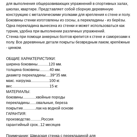
для выполнения общеразвивающих упражнений в спортивных залах,
школах, квартире. Представляет собой сборную деревянную
конструкцию с металлическими уголками для крепления к стене и полу.
Боковины стенки изготовлены из сосны, а перекладины - из берёзы.
Одна перекладина вынесена из стенки и может использоваться как
турник, удобна при выполнении различных упражнений.
Стенка при помощи анкерных болтов крепится к стене и саморезами к
полу. Все деревянные детали покрыты безвредным лаком, крепёжные
- цинком.
ОБЩИЕ ХАРАКТЕРИСТИКИ:
ширина боковины............120 мм.
толщина боковины...........40 мм.
диаметр перекладины.....39*35 мм.
макс. нагрузка....................100 кг.
вес.........................................15 кг.
МАТЕРИАЛЫ:
боковины..............хвойные породы
перекладины.......овальные, береза
покрытие..............лак на водной основе
ГАРАНТИЯ:
производство............Россия
гарантийный срок...12 месяцев
Примечание: Шведская стенка с перекладиной для