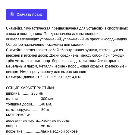
Скачать прайс
Скамейка гимнастическая предназначена для установки в спортивных
залах и помещениях. Предназначена для выполнения
общеразвивающих упражнений, упражнений на пресс и координацию.
Основное назначение - скамейка для сидения.
Скамейка представляет собой сборную конструкцию, состоящую из
верхней и нижней досок. Доски соединены между собой при помощи
трёх металлических опор. Деревянные детали скамейки покрыты
мебельным лаком, металлические - порошковая окраска, крепёжные -
цинком. Имеет регулировку для выравнивания.
Размеры (длина): 1,5; 2,0; 2,5; 3,0; 3,5; 4,0 м.
ОБЩИЕ ХАРАКТЕРИСТИКИ:
ширина ............230 мм.
высота.........................300 мм.
толщина доски..........40 мм.
макс. нагрузка............80 кг.
МАТЕРИАЛЫ:
деревянные части....хвойные породы
опоры..........................металл
покрытие....................лак на водной основе